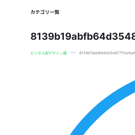
カテゴリ一覧
8139b19abfb64d3548
8139b19abfb64d354877f10efee
ビジネス部デザイン課