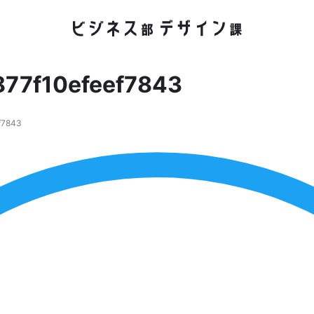
77f10efeef7843
f7843