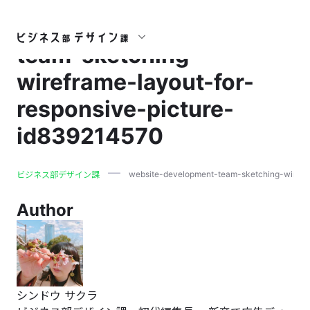
website-development-
team-sketching-
wireframe-layout-for-
responsive-picture-
id839214570
website-development-team-sketching-wirefra
ビジネス部デザイン課
Author
シンドウ サクラ