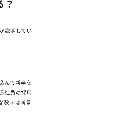
る？
か説明してい
込んで新卒を
遣社員の採用
な数字は断言