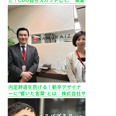
た？CDO自らスカウトして、“事業
を強くするデザイナー”を本気で採
用｜株式会社キュービック
内定辞退を防げる！新卒デザイナ
ーに“響いた言葉”とは｜株式会社サ
ムライズ