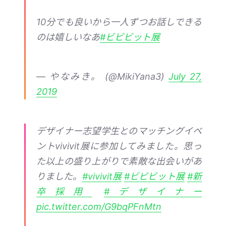
10分でも良いから一人ずつお話しできる
のは嬉しいなあ
#ビビビット展
— やなみき。 (@MikiYana3)
July 27,
2019
デザイナー志望学生とのマッチングイベ
ントvivivit展に参加してみました。思っ
た以上の盛り上がりで素敵な出会いがあ
りました。
#vivivit展
#ビビビット展
#新
卒採用
#デザイナー
pic.twitter.com/G9bqPFnMtn