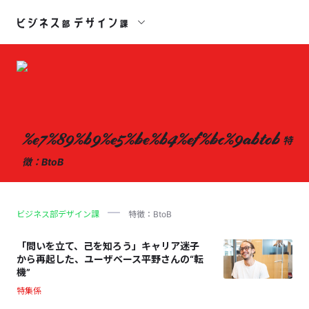
%e7%89%b9%e5%be%b4%ef%bc%9abtob
特
徴：BtoB
ビジネス部デザイン課
特徴：BtoB
「問いを立て、己を知ろう」キャリア迷子
から再起した、ユーザベース平野さんの“転
機”
特集係