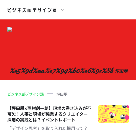
%e5%9d%aa%e7%94%b0%e6%9c%8b
坪田朋
ビジネス部デザイン課
坪田朋
【坪田朋×西村創一朗】現場の巻き込みが不
可欠！人事と現場が協業するクリエイター
採用の実践とは？イベントレポート
「デザイン思考」を取り入れた採用って？