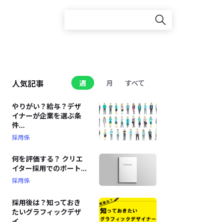
人気記事
週
月
すべて
やりがい？給与？デザ
イナーが企業を選ぶ条
件...
採用係
何を評価する？ クリエ
イター採用でのポート...
採用係
採用後は？知っておき
たいグラフィックデザ
イ...