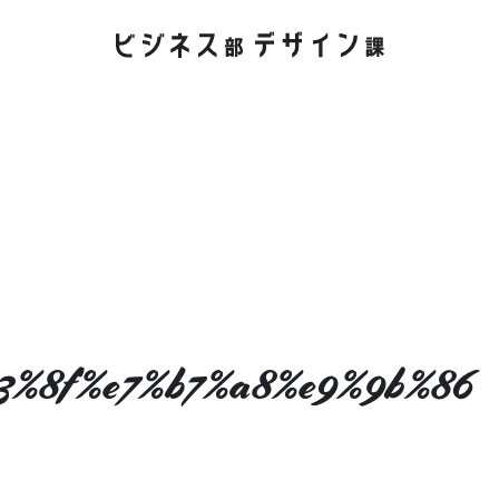
3%8f%e7%b7%a8%e9%9b%86