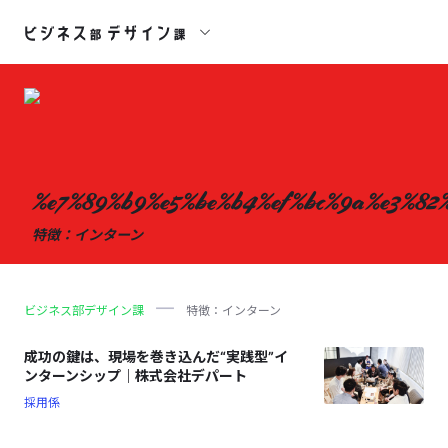
%e7%89%b9%e5%be%b4%ef%bc%9a%e3%82
特徴：インターン
ビジネス部デザイン課
特徴：インターン
成功の鍵は、現場を巻き込んだ“実践型”イ
ンターンシップ｜株式会社デパート
採用係