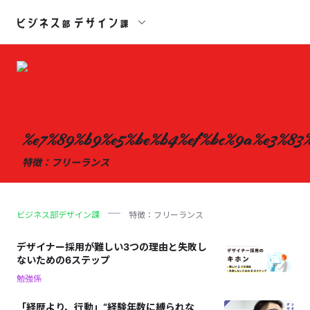
%e7%89%b9%e5%be%b4%ef%bc%9a%e3%83
特徴：フリーランス
ビジネス部デザイン課
特徴：フリーランス
デザイナー採用が難しい3つの理由と失敗し
ないための6ステップ
勉強係
「経歴より、行動」“経験年数に縛られな