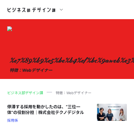
%e7%89%b9%e5%be%b4%ef%bc%9aweb%e3
特徴：Webデザイナー
ビジネス部デザイン課
特徴：Webデザイナー
停滞する採用を動かしたのは、“三位一
体”の役割分担｜株式会社テクノデジタル
採用係