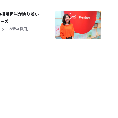
の採用担当が辿り着い
バーズ
イターの新卒採用」