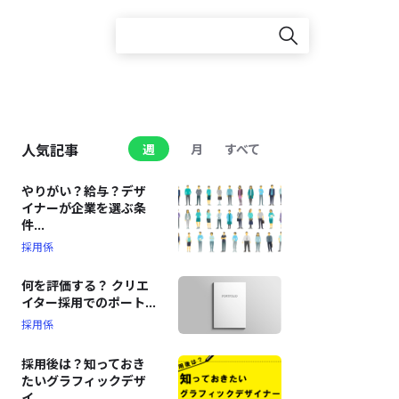
人気記事
週
月
すべて
やりがい？給与？デザ
イナーが企業を選ぶ条
件...
採用係
何を評価する？ クリエ
イター採用でのポート...
採用係
採用後は？知っておき
たいグラフィックデザ
イ...