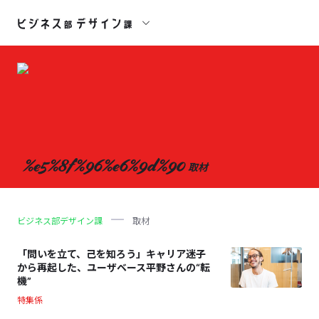
%e5%8f%96%e6%9d%90
取材
ビジネス部デザイン課
取材
「問いを立て、己を知ろう」キャリア迷子
から再起した、ユーザベース平野さんの“転
機”
特集係