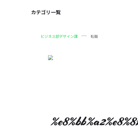
カテゴリ一覧
ビジネス部デザイン課
転職
%e8%bb%a2%e8%8