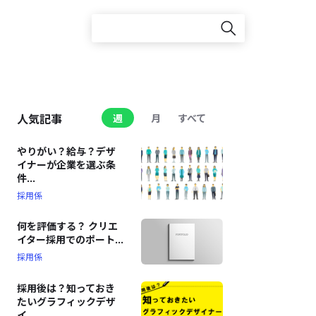
人気記事
週
月
すべて
やりがい？給与？デザ
イナーが企業を選ぶ条
件...
採用係
何を評価する？ クリエ
イター採用でのポート...
採用係
採用後は？知っておき
たいグラフィックデザ
イ...