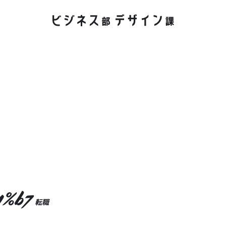
1%b7
転職