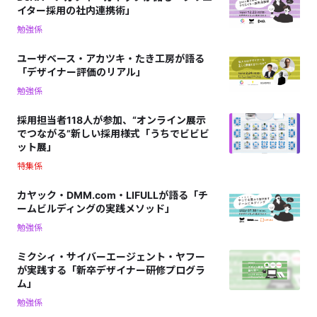
イター採用の社内連携術」
勉強係
ユーザベース・アカツキ・たき工房が語る
「デザイナー評価のリアル」
勉強係
採用担当者118人が参加、“オンライン展示
でつながる”新しい採用様式「うちでビビビ
ット展」
特集係
カヤック・DMM.com・LIFULLが語る「チ
ームビルディングの実践メソッド」
勉強係
ミクシィ・サイバーエージェント・ヤフー
が実践する「新卒デザイナー研修プログラ
ム」
勉強係