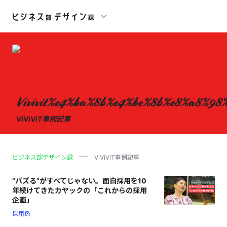
Vivivit%e4%ba%8b%e4%be%8b%e8%a8%98
ViViViT事例記事
ビジネス部デザイン課
ViViViT事例記事
“バズる”がすべてじゃない。面白採用を10
年続けてきたカヤックの「これからの採用
企画」
採用係