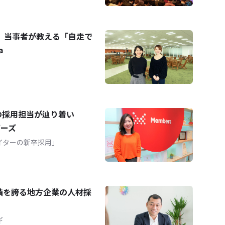
 当事者が教える「自走で
a
の採用担当が辿り着い
バーズ
イターの新卒採用」
実績を誇る地方企業の人材採
ギ