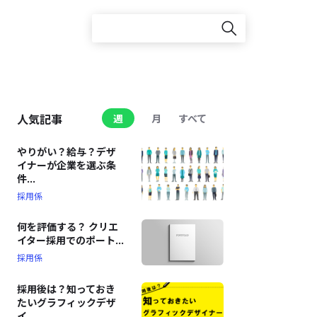
人気記事
週
月
すべて
やりがい？給与？デザ
イナーが企業を選ぶ条
件...
採用係
何を評価する？ クリエ
イター採用でのポート...
採用係
採用後は？知っておき
たいグラフィックデザ
イ...